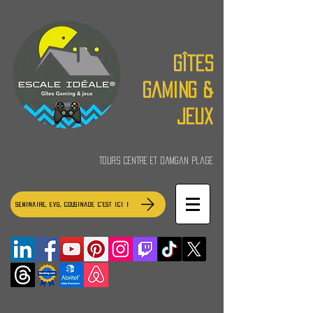
Gîtes
Gaming &
jeux
Tours Centre et Damgan Plage
Séminaire, EVG, Cousinade c'est ici !