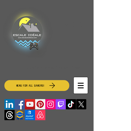
Gaming
Gites
Tours Centre and Damgan Plage
MENU for all gamers!