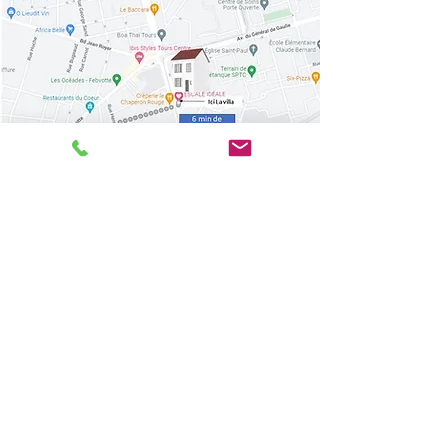
Escale Idéale à Tours (37)
Gîte Gaming 12 players 15 coworkers 162 av de Grammont Tours c
Petit Gîte Gaming 6 gamers 10 players 48 rue Jacob Bunel à Tours Centre