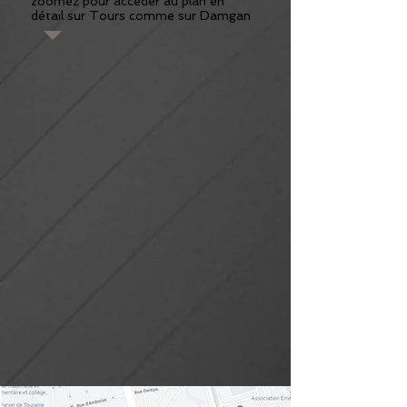
zoomez pour accéder au plan en
détail sur Tours comme sur Damgan