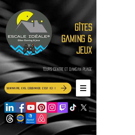
Gîtes
Gaming &
jeux
Tours Centre et Damgan Plage
Séminaire, EVG, Cousinade c'est ici !