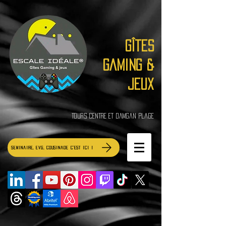
Gîtes
Gaming &
jeux
Tours Centre et Damgan Plage
Séminaire, EVG, Cousinade c'est ici !