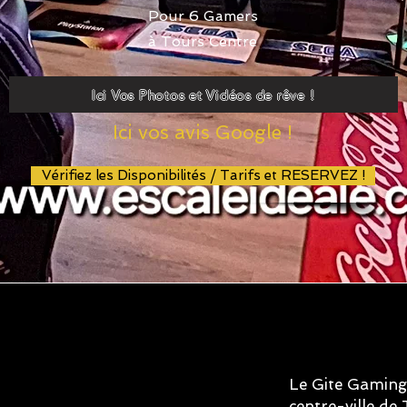
Pour 6 Gamers
à Tours Centre
Ici Vos Photos et Vidéos de rêve !
Ici vos avis Google !
Vérifiez les Disponibilités / Tarifs et RESERVEZ !
Le Gite Gaming 
centre-ville d