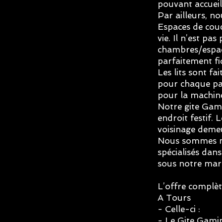
pouvant accueil
Par ailleurs, n
Espaces de couc
vie. Il n’est pas 
chambres/espac
parfaitement fi
Les lits sont fai
pour chaque par
pour la machine
Notre gite Gam
endroit festif. 
voisinage demeu
Nous sommes n
spécialisés dan
sous notre mar
L’offre complète
A Tours
- Celle-ci :
- Le
Gite Gami