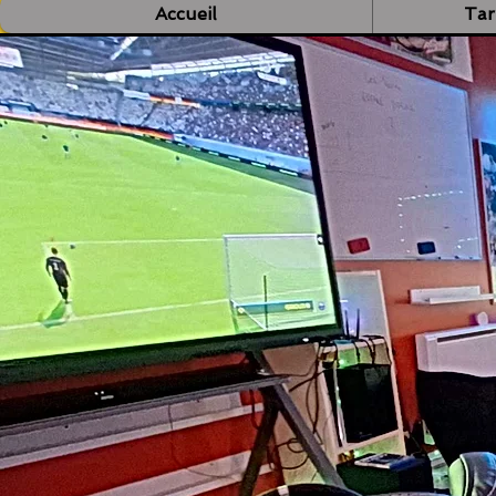
Accueil
Tar
 c'est ici !