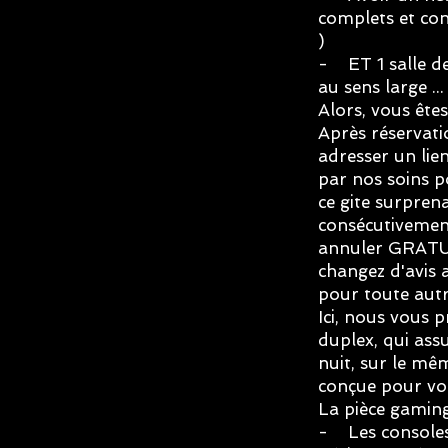
complets et co
)
- ET 1 salle d
au sens large ...
Alors, vous êtes
Après réservat
adresser un lien
par nos soins 
ce gite surpren
consécutivement
annuler GRATUI
changez d'avis a
pour toute autr
Ici, nous vous 
duplex, qui ass
nuit, sur le mê
conçue pour vou
La pièce gaming
- Les consoles