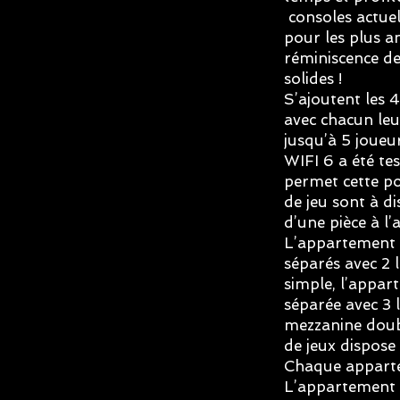
consoles actuel
pour les plus a
réminiscence de
solides !
S’ajoutent les 
avec chacun le
jusqu’à 5 joueu
WIFI 6 a été tes
permet cette pos
de jeu sont à 
d’une pièce à l’a
L’appartement 
séparés avec 2 l
simple, l’appar
séparée avec 3 li
mezzanine doubl
de jeux dispose
Chaque appartem
L’appartement d