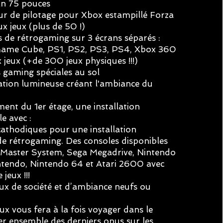
an 75 pouces
r de pilotage pour Xbox estampillé Forza
jeux (plus de 50 !)
 de rétrogaming sur 3 écrans séparés :
Game Cube, PS1, PS2, PS3, PS4, Xbox 360
jeux (+de 300 jeux physiques !!!)
gaming spéciales au sol
on lumineuse créant l'ambiance du
ent du 1er étage, une installation
e avec :
athodiques pour une installation
rétrogaming. Des consoles disponibles
a Master System, Sega Megadrive, Nintendo
tendo, Nintendo 64 et Atari 2600 avec
jeux !!!
x de société et d’ambiance neufs ou
eux vous fera à la fois voyager dans le
er ensemble des derniers opus sur les