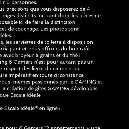
lir 6 personnes.
ous précisons que vous disposerez de 4
hages distincts incluant donc les pièces de
possible ici de faire la distinction
es de couchage. Les photos sont
dèles.
ts, les serviettes de toilette à disposition
ticipant et nous offrons du bon café
 avec broyeur à grains et du thé !
ing 6 Gamers n’est pour autant pas un
Le respect des lieux, du calme et du
re impératif en toute circonstance.
ous-mêmes passionnés par le GAMING et
s la création de gites GAMING développés
que Escale Idéale
 Escale Idéale® en ligne :
ng pour 6 Gamers
(2 appartements + une