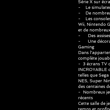
Série X sur écr
- Le simulateu
- De nombreux 
- Les consoles
Wii, Nintendo 
et de nombreux 
- Des assises 
- Une décorati
Gaming
Dans l'appartem
complète jouabl
- 3 écrans TV c
INCROYABLE de 
telles que Seg
NES, Super Nin
des centaines de 
- Nombreux jeu
récents
Cette salle de j
temps et profit