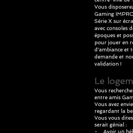
Vous disposerez
Gaming IMPROB
Série X sur écr
avec consoles d
époques et poss
pour jouer en ré
d'ambiance et t
demande et nou
validation !
Le logem
Vous recherchez
entre amis Gam
Vous avez envie
regardant la b
Vous vous dites 
serait génial :
- Avoir un hé